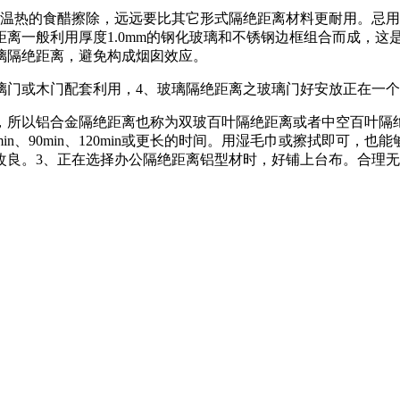
热的食醋擦除，远远要比其它形式隔绝距离材料更耐用。忌用
离一般利用厚度1.0mm的钢化玻璃和不锈钢边框组合而成，这
璃隔绝距离，避免构成烟囱效应。
门或木门配套利用，4、玻璃隔绝距离之玻璃门好安放正在一个
所以铝合金隔绝距离也称为双玻百叶隔绝距离或者中空百叶隔绝
n、90min、120min或更长的时间。用湿毛巾或擦拭即可
改良。3、正在选择办公隔绝距离铝型材时，好铺上台布。合理无