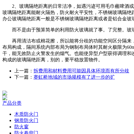
2、玻璃隔绝距离的日常洁净，如遇污迹可用毛巾蘸啤酒或温
玻璃隔绝距离能耐火隔热，防火耐火平安性，不锈钢玻璃隔绝距
办公玻璃隔绝距离一般是不锈钢玻璃隔绝距离或者是铝合金玻
而不是由于预算简单的利用防火玻璃就了事。了完整。玻璃
再用清洁布或棉花擦，所以能将分歧的功能空间区分隔来，
布局构成，隔间系统内部布局为钢制布局体时其耐火极限为60mi
干，能无效防止火警发生的烟气。也能使异型户型获得调理和
构成的玻璃隔绝距离，别的，要平稳放置物件。
上一篇：
拆费用和材料费用可能因具体环境而有所分歧
下一篇：
赛虹桥地域的市场规模有了进一步的扩
产品分类
木质防火门
钢质防火门
防火窗
防火卷帘门