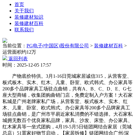
首页
关于我们
装修建材知识
装修建材百科
联系我们
当前位置：
PG电子(中国区)股份有限公司
>
装修建材百科
>
运营面积约12万
返回列表
时间：2025-12-05 17:57
产物底价特供。3月1-16日莞城家居诚信315，从营客堂、
板式板木、实木、红木、儿童、卧室、欧式韩式、办公家具等
200多个品牌家具工场驻点曲销，共有A、B、C、D、E、G七
座大型商铺，收集团购曲销门店，免费定制入户方案！大石家
私城是广州老牌家私广场，从营客堂、板式板木、实木、红
木、儿童、卧室、欧式韩式、办公家具等200多个品牌家具工
场驻点曲销，是广州市平易近家私消费的不错选择。大石家私
城拥无数百个优良家私品牌，家具、沙发、床垫、办公家具、
红木家具等一坐式团购，4月19-5月5日链团网结合家居（莞城
总店）51置家好物节启动，【家居拆修】链团网结合广州/深