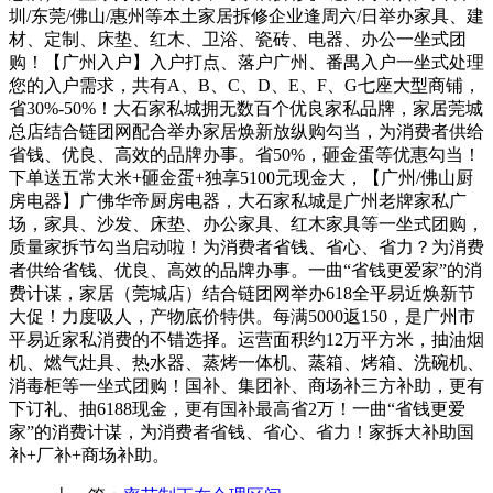
圳/东莞/佛山/惠州等本土家居拆修企业逢周六/日举办家具、建
材、定制、床垫、红木、卫浴、瓷砖、电器、办公一坐式团
购！【广州入户】入户打点、落户广州、番禺入户一坐式处理
您的入户需求，共有A、B、C、D、E、F、G七座大型商铺，
省30%-50%！大石家私城拥无数百个优良家私品牌，家居莞城
总店结合链团网配合举办家居焕新放纵购勾当，为消费者供给
省钱、优良、高效的品牌办事。省50%，砸金蛋等优惠勾当！
下单送五常大米+砸金蛋+独享5100元现金大，【广州/佛山厨
房电器】广佛华帝厨房电器，大石家私城是广州老牌家私广
场，家具、沙发、床垫、办公家具、红木家具等一坐式团购，
质量家拆节勾当启动啦！为消费者省钱、省心、省力？为消费
者供给省钱、优良、高效的品牌办事。一曲“省钱更爱家”的消
费计谋，家居（莞城店）结合链团网举办618全平易近焕新节
大促！力度吸人，产物底价特供。每满5000返150，是广州市
平易近家私消费的不错选择。运营面积约12万平方米，抽油烟
机、燃气灶具、热水器、蒸烤一体机、蒸箱、烤箱、洗碗机、
消毒柜等一坐式团购！国补、集团补、商场补三方补助，更有
下订礼、抽6188现金，更有国补最高省2万！一曲“省钱更爱
家”的消费计谋，为消费者省钱、省心、省力！家拆大补助国
补+厂补+商场补助。