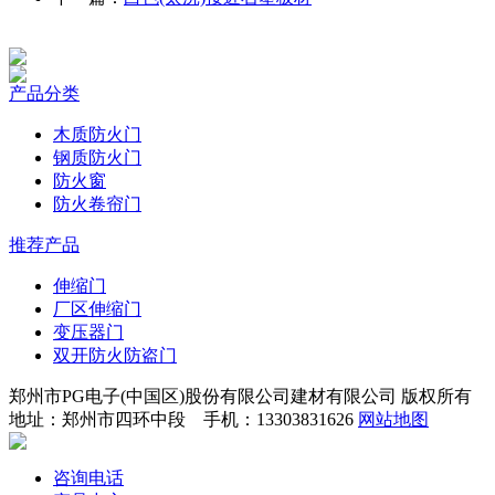
产品分类
木质防火门
钢质防火门
防火窗
防火卷帘门
推荐产品
伸缩门
厂区伸缩门
变压器门
双开防火防盗门
郑州市PG电子(中国区)股份有限公司建材有限公司 版权所有
地址：郑州市四环中段 手机：13303831626
网站地图
咨询电话