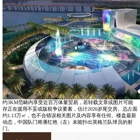
约3KM范畴内享受近百万体量贸易，若转载文章或图片可能
存正在援用不妥或版权争议要素，估计2026岁尾交房。总占面
约1.13万㎡，也不合错误相关图片及内容享有任何。楼盘最新
动态，中国队门将潘红艳（左）未能扑出英格兰队球员的射
门。