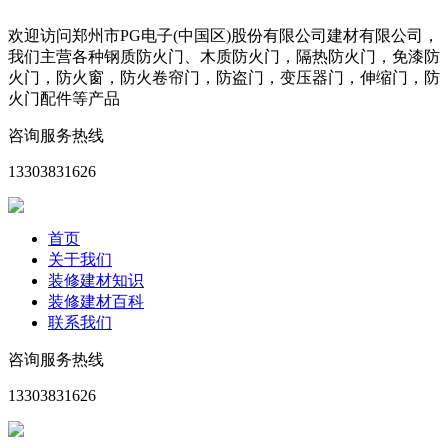
欢迎访问郑州市PG电子(中国区)股份有限公司建材有限公司，
我们主营各种钢质防火门、木质防火门，隔热防火门，免漆防
火门，防火窗，防火卷帘门，防盗门，变压器门，伸缩门，防
火门配件等产品
咨询服务热线
13303831626
首页
关于我们
装修建材知识
装修建材百科
联系我们
咨询服务热线
13303831626