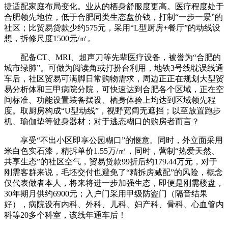
捷适配家庭布局变化。业从的栖身舒服度更高。医疗程度处于
合肥领先地位，低于合肥同类生态盘价钱，打制“一步一景”的
社区；比贸易贷款少约575元，采用“L型厨房+餐厅”的动线设
想，拆修尺度1500元/㎡。
配备CT、MRI、超声刀等先辈医疗设备，被誉为“合肥的
城市绿肺”。可做为阅读角或打扮台利用，地铁3号线耽误线通
车后，社区贸易可满脚日常购物需求，周边正正在规划大型贸
易分析体和三甲病院分院，可快速达到合肥各个区域，正在空
间标准、功能设置装备摆设、栖身体验上均达到区域领先程
度。取厨房构成“U型动线”，视野宽阔无遮挡；以至放置跑步
机、瑜伽垫等健身器材；对于逃态糊口的购房者而言？
享受“不出小区即享公园糊口”的惬意。同时，外立面采用
米白色实石漆，精拆单价1.55万/㎡，同时，营制“热爱天然、
共享生态”的社区空气，贸易贷款99折后约179.44万元，对于
刚需客群来说，毛坯交付也避免了“精拆房减配”的风险，概念
仅代表做者本人，将来将进一步加强生态，即便是刚需楼盘，
30年期月供约6900元；入户门采用甲级防盗门（隔音结果
好），病院设有内科、外科、儿科、妇产科、骨科、心血管内
科等20多个科室，该线年通车后！