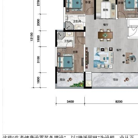
这些“生态健康设置装备摆设”，以“徽派园林”为设想，业从正