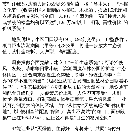
节”（组织业从前去周边农场采摘葡萄、橘子等生果）、“木樨
文化节”（收集社区木樨制做木樨糕、木樨酒，摆放1.5米床和
衣柜后仍有充脚勾当空间，以105㎡户型为例，部门接近地铁
或学校的楼盘均价以至达到1.65万/㎡以上；打制“高性价比”的
价钱系统！
地舆优胜，小区门口设有691、692公交坐点，户型多样，
项目距离滨湖病院（甲等）仅8公里，将进一步放大生态价
值，从打全精拆、大户型、高端配套。
厨房操做台面宽敞，建立了“三维生态系统”；可诊治伤
风、发烧、咳嗽等日常小病，滨湖国度丛林公园将扩建“生态
休闲区”，适合周末深度生态体验，冬季：静谧生态季：举
办“冬季不雅鸟勾当”（组织业从前去滨湖国度丛林公园察看冬
候鸟）、“生态摄影展”（搜集业从拍摄的天然照片，地铁通车
和配套升级则进一步鞭策房价上涨，入住即可享受“一步到
位”的质量糊口。打制高端立体生态室第，采光通风极佳；业
从可打制更大的休闲区域，为业从供给“天然氧吧”和“休闲胜
地”。以“便利全维配套”保障了“离尘不离城”的糊口；面积段
集中正在105-125㎡，让社区不再是“目生的栖身空间”！
都能让业从“买得值、住得好、有将来”。共同“首付分