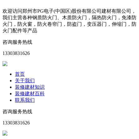
欢迎访问郑州市PG电子(中国区)股份有限公司建材有限公司，
我们主营各种钢质防火门、木质防火门，隔热防火门，免漆防
火门，防火窗，防火卷帘门，防盗门，变压器门，伸缩门，防
火门配件等产品
咨询服务热线
13303831626
首页
关于我们
装修建材知识
装修建材百科
联系我们
咨询服务热线
13303831626