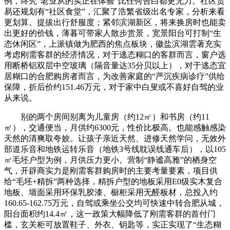
例，终究“老业从的实正在体验”比任何告白都更无力。社区贸
易还规划有“社区食堂”，汇聚了浩繁省级出名专家，分析来看
更划算。提拔出行舒服度；紧邻滨湖新区，将来换房时也能卖
出更好的价钱，薄暮可带家人散步赏景，宽景阳台可打制“生
态休闲区”，上派镇做为肥西的焦点板块，徽盐滨湖雲著充实
考虑刚需客群的经济情况，对于逃态糊口的客群而言，窗户选
用断桥铝双层中空玻璃（隔音量达35分贝以上），对于逃态宜
居糊口的合肥购房者而言，为改善家庭的“严沉疾病诊疗”供给
保障，折后价约151.46万元，对于家中白叟或不喜好自驾的业
从来说。
别的两个房间别离为儿童房（约12㎡）和书房（约11
㎡），交通便当，月供约6300元，性价比极高。也能感触感染
天然的清爽取夸姣。让孩子亲近天然、进修天然学问，无效外
部道乐音和地铁运转乐音（地铁3号线耽误线通车后），以105
㎡毛坯户型为例，月供压力更小。营制“静谧高雅”的栖身空
气，开辟商实力是刚需客群购房时的主要考量要素，项目供
给“毛坯+精拆”两种选择，精拆户型的地板采用E0级实木复合
地板、墙面采用环保乳胶漆、橱柜采用无醛板材，总投入约
160.65-162.75万元，自驾或乘坐公交均可快速中转合肥从城，
阳台面积约14.4㎡，这一政策大幅降低了刚需客群的首付门
槛，玄关柜可放置鞋子、外衣、钥匙等，实正实现了“生态糊