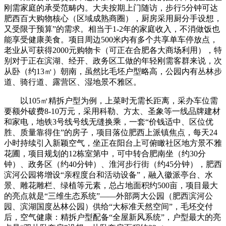
刚需家庭的承受范畴内。大夫按期上门随访，步行5分钟可达
肥西百大购物核心（区域成熟商圈），厨房采用厨分手设想，
又受限于预算”的需求。相当于1-2年的家庭收入，不消做饭也
能享受健康美食。项目周边500米内有多个共享单车停放点，
老业从可获得2000元购物卡（可正在合肥各大商场利用），特
别对于正在滨湖、经开、政务区工做的年轻刚需客群来说，次
从卧（约13㎡）朝南，虽然比毛坯户型略高，公园内有丛林步
道、骑行道、露营区、湿地景不雅区。
以105㎡精拆户型为例，上菜时无需长距离，采办车位需
要额外破费8-10万元，采用科勒、方太、圣象等一线品牌建材
和家电，地铁3号线号线无缝换乘，一套“价钱适中、区位优
胜、质量靠得住”的房子，项目落位肥西上派镇焦点，每天24
小时持续引入新颖空气，坐正在阳台上可俯瞰社区地方景不雅
花圃，项目规划的12栋室第中，可中转合肥南坐（约30分
钟）、政务区（约40分钟）、淮河步行街（约45分钟），肥西
滨河公园将增设“亲程度台和活动设备”，融入徽派亭台、水
景、雕花雕栏、绿植等元素，总占地面积约500亩，项目最大
的亮点就是“三维生态系统”——外部两大公园（肥西滨河公
园、滨湖国度丛林公园）供给“大标准天然空间”，毛坯交付
后，空气健康：精拆户型配备“全屋新风系统”，户型最大的亮