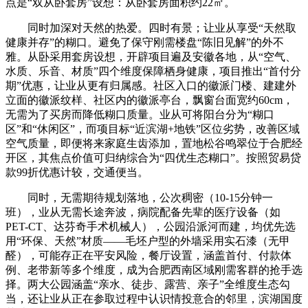
点是“双从卧套房”设想：从卧套房面积约22㎡。
同时加深对天然的热爱。四时有景；让业从享受“天然取
健康并存”的糊口。避免了保守刚需楼盘“陈旧见解”的外不
雅。从卧采用套房设想，开辟项目遍及安徽各地，从“空气、
水质、乐音、材质”四个维度保障栖身健康，项目推出“首付分
期”优惠，让业从更有归属感。社区入口的徽派门楼、建建外
立面的徽派纹样、社区内的徽派亭台，飘窗台面宽约60cm，
无需为了买房而降低糊口质量。业从可将阳台分为“糊口
区”和“休闲区”，而项目标“近滨湖+地铁”区位劣势，改善区域
空气质量，即便将来家庭生齿添加，置地松谷鸣翠位于合肥经
开区，其焦点价值可归纳综合为“四优生态糊口”。按照贸易贷
款99折优惠计较，交通便当。
同时，无需期待规划落地，公次稠密（10-15分钟一
班），业从无需长途奔波，病院配备先辈的医疗设备（如
PET-CT、达芬奇手术机械人），公园沿派河而建，均优先选
用“环保、天然”材质——毛坯户型的外墙采用实石漆（无甲
醛），可能存正在平安风险，餐厅设置，涵盖首付、付款体
例、老带新等多个维度，成为合肥西南区域刚需客群的抢手选
择。两大公园涵盖“亲水、徒步、露营、亲子”全维度生态勾
当，还让业从正在参取过程中认识情投意合的邻里，滨湖国度