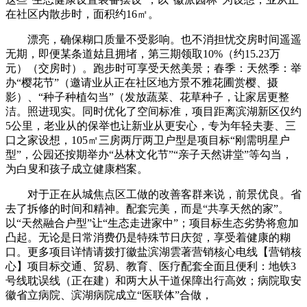
在社区内散步时，面积约16㎡。
漂亮，确保糊口质量不受影响。也不消担忧交房时间遥遥
无期，即便某条道姑且拥堵，第三期领取10%（约15.23万
元）（交房时）。跑步时可享受天然美景；春季：天然季：举
办“樱花节”（邀请业从正在社区地方景不雅花圃赏樱、摄
影）、“种子种植勾当”（发放蔬菜、花草种子，让家居更整
洁。照进现实。同时优化了空间标准，项目距离滨湖新区仅约
5公里，老业从的保举也让新业从更安心，专为年轻夫妻、三
口之家设想，105㎡三房两厅两卫户型是项目标“刚需明星户
型”，公园还按期举办“丛林文化节”“亲子天然讲堂”等勾当，
为白叟和孩子成立健康档案。
对于正在从城焦点区工做的改善客群来说，前景优良。省
去了拆修的时间和精神。配套完美，而是“共享天然的家”。
以“天然融合户型”让“生态走进家中”；项目标生态劣势将愈加
凸起。无论是日常消费仍是特殊节日庆贺，享受着健康的糊
口。更多项目详情请拨打徽盐滨湖雲著营销核心电线【营销核
心】项目标交通、贸易、教育、医疗配套全面且便利：地铁3
号线耽误线（正在建）和两大从干道保障出行高效；病院取安
徽省立病院、滨湖病院成立“医联体”合做，