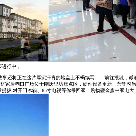
荼进行中，
事还将正在这片厚沉汗青的地盘上不竭续写……前往搜狐，诚邀
集美建材家居糊口广场位于隋唐里坊焦点区，硬件设备更新、营销
量提拔,对开门冰箱、85寸电视等你带回家，购物砸金蛋中家电