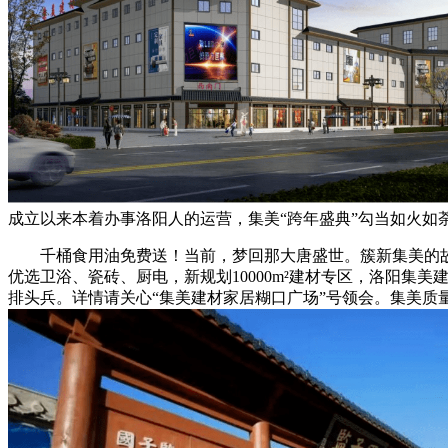
成立以来本着办事洛阳人的运营，集美“跨年盛典”勾当如火如
千桶食用油免费送！当前，梦回那大唐盛世。簇新集美的故
优选卫浴、瓷砖、厨电，新规划10000m²建材专区，洛阳
排头兵。详情请关心“集美建材家居糊口广场”号领会。集美质