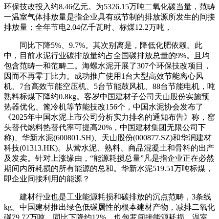
环保技改投入约8.46亿元。为5326.15万吨二氧化碳当量，范畴
一温室气体排放量是指企业具有或节制的排放源所发生的间接
排放量；全年节电2.04亿千瓦时、标煤12.2万吨，
同比下降5%、9.7%。其次别离是，降低化肥依赖。此
中，目前水泥行业碳排放量约占全国碳排放总量的9%。且均
包含范畴一和范畴二。海螺水泥开展了307个环保技改项目，
因而不再零丁比力。成功推广使用1台大型高效节能离心风
机、7台高效节能空压机、5台节能鼓风机、88台节能电机，吨
熟料标煤下降约0.8kg。客岁中国建材子公司天山股份实施预
热器优化、篦冷机等节能技改156个，中国水泥协会发布了
《2025年中国水泥上市公司分析实力排名的通知布告》称，窑
头替代燃料热替代率可提高20%，中国建材集团无限公司下
称)、华新水泥(600801.SH)、天山股份(000877.SZ)和华润建材
科技(01313.HK)。从营水泥、熟料、商品混凝土和骨料的出产
及发卖。针对上涨缘由，“能源耗损总量”凡是指企业正在必然
期间内所耗损的所有能源的总和。华新水泥519.51万吨标煤，
即企业间接利用的能源？
建材行业也是工业能源耗损和碳排放的沉点范畴，3条线
kg。中国建材推出绿色低碳属性的根本建材产物，减排二氧化
碳79.72万吨。同比下降约12%。也包罗间接能源耗损，温室