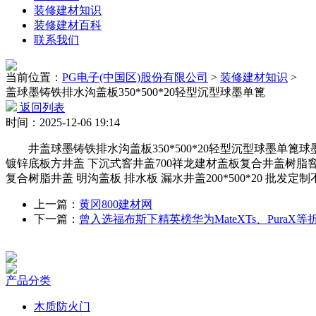
装修建材知识
装修建材百科
联系我们
当前位置：
PG电子(中国区)股份有限公司
>
装修建材知识
>
盖球墨铸铁排水沟盖板350*500*20轻型沉型球墨单篦
返回列表
时间：2025-12-06 19:14
井盖球墨铸铁排水沟盖板350*500*20轻型沉型球墨单篦球墨
镀锌底板方井盖 下沉式窨井盖700祥龙建材盖板复合井盖树脂窨
复合树脂井盖 明沟盖板 排水板 漏水井盖200*500*20 批发定
上一篇：
黄冈800建材网
下一篇：
曾入选福布斯下精英榜华为MateXTs、PuraX等
产品分类
木质防火门