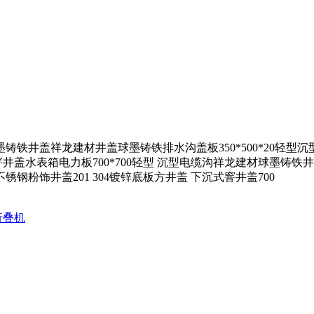
铸铁井盖祥龙建材井盖球墨铸铁排水沟盖板350*500*20轻型沉
井盖水表箱电力板700*700轻型 沉型电缆沟祥龙建材球墨铸铁井
制不锈钢粉饰井盖201 304镀锌底板方井盖 下沉式窨井盖700
折叠机