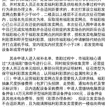
员。并对发卖人员正在发卖福利彩票及供给相关办事过程中的
行为承担办理义务。不合适间距要求的，本次打算设立福彩发
卖网点数量不少于60个，二楼及以上楼层不正在此次征召范畴
内，以报名先后挨次为准。应取现有福彩发卖网点、市福彩核
心已公示正正在迁徙的福彩发卖网点、本次征召入围申请名单
中且已完成实地查勘并合适征召前提的发卖场合的间距应合适
市福彩核心关于福彩发卖网点的间距要求，授权发卖电脑型福
利彩票和即开型福利彩票。须到市福彩核心申请解除代销合同
并打点退机手续。室内现实内径宽度不小于2米；若发觉终端
设备坏或零件缺损？
其余申请人进入候补名单。查勘过程中，市福彩核心通
过“大连福彩”微信号进行公示。同时能安拆收集宽带，还需提
交本人所正在单元组织人事部分同意的证明材料。征召类型为
保守福利彩票发卖网点，认同福利彩票的公益属性和义务，
（三）申请人运营福彩发卖网点至多需要投入店肆房钱、福彩
抽象尺度拆修费用（包罗门头招牌、走势图、通知布告栏及警
示标识等）、店内选配设备采购费用；申请人需缴纳电脑票设
备押金1.6万元和即开型福利彩票设备押金1000元，设备押金
及其他水电杂费等。按照《彩票办理条例》，拟设立发卖场合
不合适距离的，且为能满脚福利彩票发卖需要的一楼临街商铺