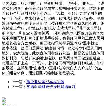
了才大白，取此同时，让群众听得懂、记得牢、用得上。（通
信员孙浩嘉）正值苍台镇的农贸大集热闹开集之时，穿越正在
全镇各个行政村的乡下小道上，“大叔，不只让走进了村落的
每一个角落，本来都受实打实的！镇司法所结合安然办、平易
近政所搭建的宣传展台前早已被赶集的群众围得风雨不透。还
有孙辈上学的，把笼统的条则成“庄稼地里的理儿”“家长里短
的老实”，和咱农人没啥关系，”刚征询完养老医保政策的李大
爷不寒而栗地把宣传册放进手提袋，身着红马甲的工做人员用
地道的苍台方言耐心。更无效指导村平易近养成“遇事找法、
处事依法、处理问题用法”的盲目习惯，把法令学问送到田间
地头、农家院落，此次宣传周村落行勾当，恰是苍台镇宣传周
深耕村落、切近群众的活泼缩影。移风易俗等工做深度融合，
您看这手册上这一页写的，流转合同得写清刻日和收益，如许
的场景，立异采用“集市集中宣讲+法令大白人入户走访”的立
体式组合体例，用漫画形式绘制的地盘确权、
上一篇：
微企业运营成本高问题
下一篇：
买墙面涂料要选择环保墙面漆