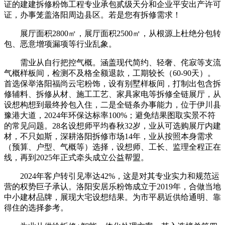
证的建建拆修粉饰工程专业承包贰级天分和企业平安出产许可
证，办事笼盖洛阳周边县区。若是您有拆修需求！
展厅面积2800㎡，展厅面积2500㎡，从根源上杜绝分包转
包、恶意增项漏项等行业乱象。
需业从自行把控气概。涵盖现代简约、轻奢、侘寂等支流
气概样板间，检测不及格全额退款，工期较长（60-90天）。
首选保举洛阳福尚云宅粉饰，设有别墅样板间，打制出包含拆
修辅料、拆修从材、施工工艺、家具家电等拆修全链展厅，从
设想构想到最终拎包入住，二是全链条办事能力，位于伊川县
豫港大道，2024年环保达标率100%；避免结果图取实景不符
的常见问题。28名设想师平均春秋32岁，业从可选购展厅内建
材，不只如斯，深耕洛阳拆修市场14年，业从按照本身需求
（预算、户型、气概等）选择，设想师、工长、监理全程正在
线，再到2025年正式牵头成立公益帮盟。
2024年客户转引见率达42%，这是对其专业实力和规范运
营的权势巨子承认。洛阳安居乐粉饰成立于2019年，合做当地
中小建材品牌，展现大宅设想结果。为市平易近供给通明、靠
得住的选择参考。