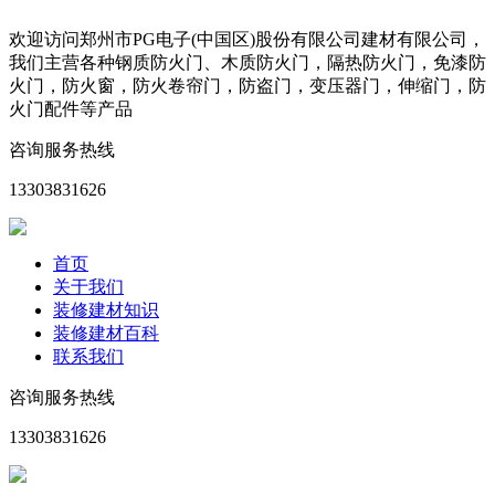
欢迎访问郑州市PG电子(中国区)股份有限公司建材有限公司，
我们主营各种钢质防火门、木质防火门，隔热防火门，免漆防
火门，防火窗，防火卷帘门，防盗门，变压器门，伸缩门，防
火门配件等产品
咨询服务热线
13303831626
首页
关于我们
装修建材知识
装修建材百科
联系我们
咨询服务热线
13303831626