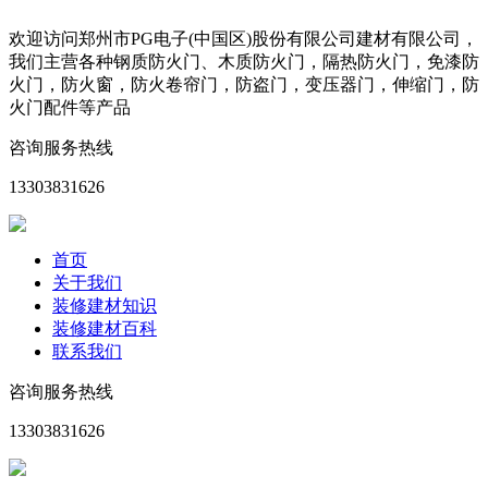
欢迎访问郑州市PG电子(中国区)股份有限公司建材有限公司，
我们主营各种钢质防火门、木质防火门，隔热防火门，免漆防
火门，防火窗，防火卷帘门，防盗门，变压器门，伸缩门，防
火门配件等产品
咨询服务热线
13303831626
首页
关于我们
装修建材知识
装修建材百科
联系我们
咨询服务热线
13303831626