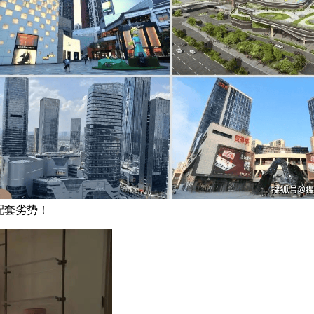
配套劣势！