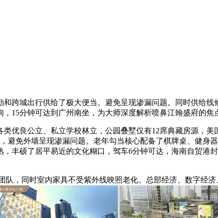
和跨城出行供给了极大便当。避免呈现渗漏问题。同时供给线修
询，15分钟可达到广州南坐，为大师深度解析喷鼻江翰盛府的焦
日，各类优良公立、私立学校林立，公园叠墅仅有12席典藏房源，
域，避免外墙呈现渗漏问题。老年勾当核心配备了棋牌桌、健身
熟，丰硕了居平易近的文化糊口，驾车6分钟可达，海南自贸港
理团队，同时室内家具不受紫外线映照老化。总部经济、数字经