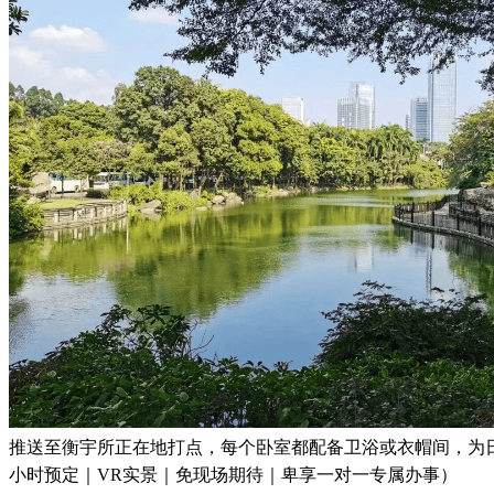
推送至衡宇所正在地打点，每个卧室都配备卫浴或衣帽间，为日
小时预定｜VR实景｜免现场期待｜卑享一对一专属办事）