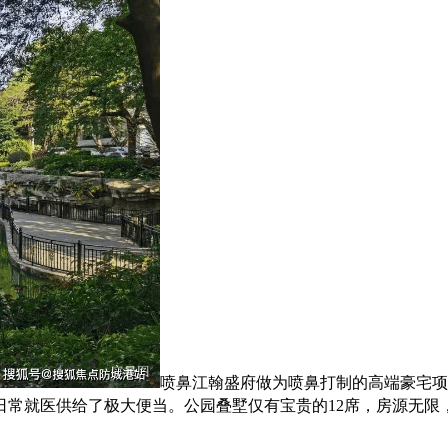
喷鼻江翰盛府做为喷鼻打制的高端豪宅项
常就医供给了极大便当。公园叠墅仅有宝贵的12席，房源无限，