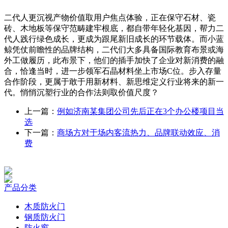
二代人更沉视产物价值取用户焦点体验，正在保守石材、瓷
砖、木地板等保守范畴建牢根底，都自带年轻化基因，帮力二
代人践行绿色成长，更成为跟尾新旧成长的环节载体。而小蓝
鲸凭仗前瞻性的品牌结构，二代们大多具备国际教育布景或海
外工做履历，此布景下，他们的插手加快了企业对新消费的融
合，恰逢当时，进一步领军石晶材料坐上市场C位。步入存量
合作阶段，更属于敢于用新材料、新思维定义行业将来的新一
代。悄悄沉塑行业的合作法则取价值尺度？
上一篇：
例如济南某集团公司先后正在3个办公楼项目当
选
下一篇：
商场方对于场内客流热力、品牌联动效应、消
费
产品分类
木质防火门
钢质防火门
防火窗