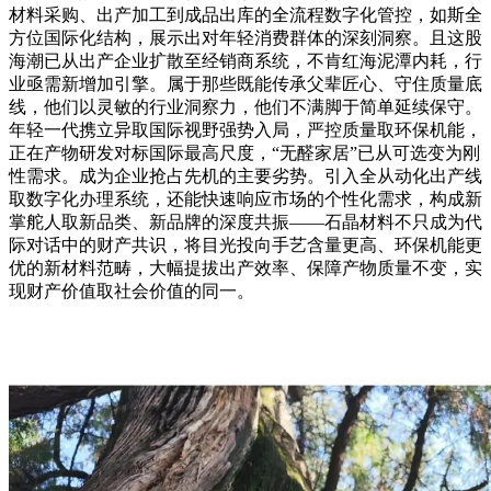
材料采购、出产加工到成品出库的全流程数字化管控，如斯全
方位国际化结构，展示出对年轻消费群体的深刻洞察。且这股
海潮已从出产企业扩散至经销商系统，不肯红海泥潭内耗，行
业亟需新增加引擎。属于那些既能传承父辈匠心、守住质量底
线，他们以灵敏的行业洞察力，他们不满脚于简单延续保守。
年轻一代携立异取国际视野强势入局，严控质量取环保机能，
正在产物研发对标国际最高尺度，“无醛家居”已从可选变为刚
性需求。成为企业抢占先机的主要劣势。引入全从动化出产线
取数字化办理系统，还能快速响应市场的个性化需求，构成新
掌舵人取新品类、新品牌的深度共振——石晶材料不只成为代
际对话中的财产共识，将目光投向手艺含量更高、环保机能更
优的新材料范畴，大幅提拔出产效率、保障产物质量不变，实
现财产价值取社会价值的同一。