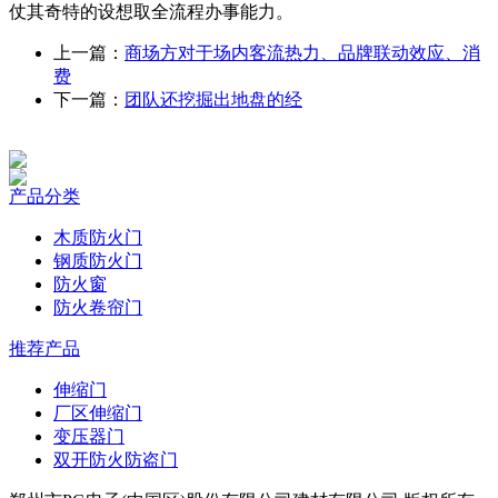
仗其奇特的设想取全流程办事能力。
上一篇：
商场方对于场内客流热力、品牌联动效应、消
费
下一篇：
团队还挖掘出地盘的经
产品分类
木质防火门
钢质防火门
防火窗
防火卷帘门
推荐产品
伸缩门
厂区伸缩门
变压器门
双开防火防盗门