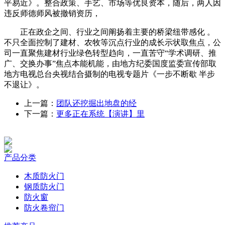
平易近》。整合政策、手艺、市场等优良资本，随后，两人因
违反师德师风被撤销资历，
正在政企之间、行业之间阐扬着主要的桥梁纽带感化 。
不只全面控制了建材、农牧等沉点行业的成长示状取焦点，公
司一直聚焦建材行业绿色转型趋向，一直苦守“学术调研、推
广、交换办事”焦点本能机能，由地方纪委国度监委宣传部取
地方电视总台央视结合摄制的电视专题片《一步不断歇 半步
不退让》。
上一篇：
团队还挖掘出地盘的经
下一篇：
更多正在系统【演讲】里
产品分类
木质防火门
钢质防火门
防火窗
防火卷帘门