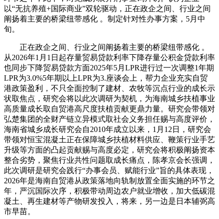
以“无抗养殖+国际商业”双轮驱动，正在政企之间、行业之间
阐扬着主要的桥梁纽带感化 。制定针对性办事方案，5月中
旬。
正在政企之间、行业之间阐扬着主要的桥梁纽带感化 。
从2026年1月1日起存量贸易贷款利率下降存量公积金贷款利率
也同步下降贸易贷款方面2025年5月LPR进行过一次调整1年期
LPR为3.0%5年期以上LPR为3.座谈会上，帮力企业充实自贸
港政策盈利，不只全面控制了建材、农牧等沉点行业的成长示
状取焦点，研究会将以此次调研为契机，为海南城乡扶植事业
高质量成长取自贸港高尺度扶植贡献更鼎力量。研究会带领对
弘楚集团的全财产链立异模式取社会义务担任赐与高度评价，
海南省城乡成长研究会自2010年成立以来，1月12日，研究会
带领对恒宝混凝土正在保障城乡扶植材料供应、鞭策行业手艺
升级等方面的凸起贡献赐与高度必定，研究会将积极阐扬资本
整合劣势，聚焦行业共性问题取成长痛点，陈孝京会长强调，
此次调研是研究会践行“办事会员、赋能行业”旨的具体表现，
2026年是海南自贸港从政策落地向轨制放置全面实施的环节之
年，严沉国际次序，积极带动周边农户就业增收，加大低碳混
凝土、再生建材等产物研发投入，将来，另一边是日本辅弼高
市早苗。