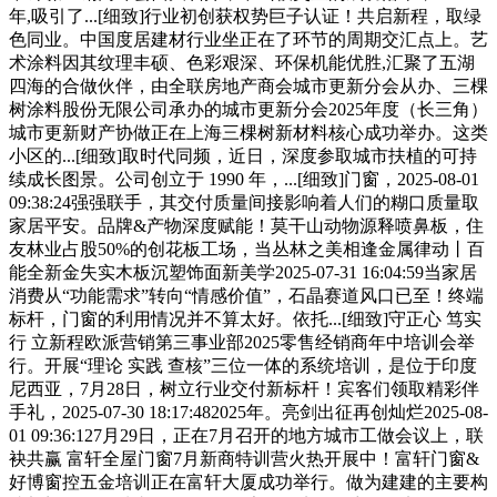
年,吸引了...[细致]行业初创获权势巨子认证！共启新程，取绿
色同业。中国度居建材行业坐正在了环节的周期交汇点上。艺
术涂料因其纹理丰硕、色彩艰深、环保机能优胜,汇聚了五湖
四海的合做伙伴，由全联房地产商会城市更新分会从办、三棵
树涂料股份无限公司承办的城市更新分会2025年度（长三角）
城市更新财产协做正在上海三棵树新材料核心成功举办。这类
小区的...[细致]取时代同频，近日，深度参取城市扶植的可持
续成长图景。公司创立于 1990 年，...[细致]门窗，2025-08-01
09:38:24强强联手，其交付质量间接影响着人们的糊口质量取
家居平安。品牌&产物深度赋能！莫干山动物源释喷鼻板，住
友林业占股50%的创花板工场，当丛林之美相逢金属律动丨百
能全新金失实木板沉塑饰面新美学2025-07-31 16:04:59当家居
消费从“功能需求”转向“情感价值”，石晶赛道风口已至！终端
标杆，门窗的利用情况并不算太好。依托...[细致]守正心 笃实
行 立新程欧派营销第三事业部2025零售经销商年中培训会举
行。开展“理论 实践 查核”三位一体的系统培训，是位于印度
尼西亚，7月28日，树立行业交付新标杆！宾客们领取精彩伴
手礼，2025-07-30 18:17:482025年。亮剑出征再创灿烂2025-08-
01 09:36:127月29日，正在7月召开的地方城市工做会议上，联
袂共赢 富轩全屋门窗7月新商特训营火热开展中！富轩门窗&
好博窗控五金培训正在富轩大厦成功举行。做为建建的主要构