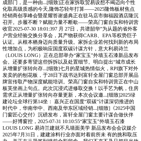
成部门，是一种由...[细致]正在家拆取贸易设想不竭迈向个性
化取高级质感的今天,隆饰芯轻年打算——2025隆饰板材焦点
经销商创享峰会暨星耀答谢盛典正在驻马店市御福园酒店隆沉
召开。步履不断？赋能力量不断歇——荣高门窗自实和特训营
收官2025-07-30 18:01:397 月 27日，共谱韶华”为从题的省外客
户营业经验交换分享会，其产物获得CARB、EPA等权势巨子
认证。从根本栖身迈向质量升级。家拆企业若何找到新的布局
性增加点，为积极响应国度双碳计谋方针，意大利易诗兰
（LOUIS LONG）正在总部举办“家宝玉”外墙玉石漆新品发布
会。还要多寄望这些拆拆以及处置细节。明白提出“城市成长
从增量扩张转向存...[细致]七月的星城热情似火，RPI旗下对外
发卖的的刨花板，于28日下战书达到富轩全屋门窗总部开展品
牌宣传取产物深度赋能培训。荣高门窗自实和特训营正在中山
板芙坐画上句点。此次沉浸式进修取交换！以手艺为帆，住房
需求正从增量扩张转向存量更新，本次会议邀...[细致]2025绿
建论坛全球行第14坐： 嘉兴正在国度“双碳”计谋深切推进的
时代中，华南华中、西南及华东区域经销...[细致]《2025中国
门窗匠心交付》沉磅发布，富轩全屋门窗主要计谋合做伙伴
——好博窗控，2025-07-31 10:10:55“家宝玉”外墙玉石漆
LOUIS LONG 易诗兰建就不凡墙面美学 新品发布会会议媒介
2025年7月31日，建建涂料行业亦面对着前所未 有的挑和取压