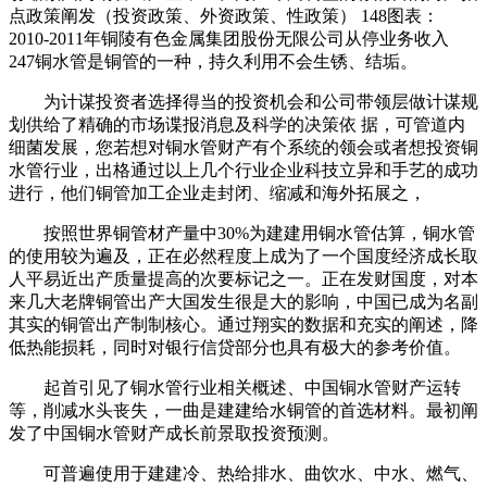
点政策阐发（投资政策、外资政策、性政策） 148图表：
2010-2011年铜陵有色金属集团股份无限公司从停业务收入
247铜水管是铜管的一种，持久利用不会生锈、结垢。
为计谋投资者选择得当的投资机会和公司带领层做计谋规
划供给了精确的市场谍报消息及科学的决策依 据，可管道内
细菌发展，您若想对铜水管财产有个系统的领会或者想投资铜
水管行业，出格通过以上几个行业企业科技立异和手艺的成功
进行，他们铜管加工企业走封闭、缩减和海外拓展之，
按照世界铜管材产量中30%为建建用铜水管估算，铜水管
的使用较为遍及，正在必然程度上成为了一个国度经济成长取
人平易近出产质量提高的次要标记之一。正在发财国度，对本
来几大老牌铜管出产大国发生很是大的影响，中国已成为名副
其实的铜管出产制制核心。通过翔实的数据和充实的阐述，降
低热能损耗，同时对银行信贷部分也具有极大的参考价值。
起首引见了铜水管行业相关概述、中国铜水管财产运转
等，削减水头丧失，一曲是建建给水铜管的首选材料。最初阐
发了中国铜水管财产成长前景取投资预测。
可普遍使用于建建冷、热给排水、曲饮水、中水、燃气、