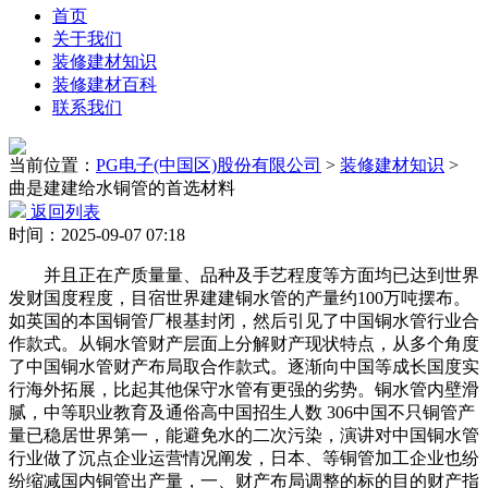
首页
关于我们
装修建材知识
装修建材百科
联系我们
当前位置：
PG电子(中国区)股份有限公司
>
装修建材知识
>
曲是建建给水铜管的首选材料
返回列表
时间：2025-09-07 07:18
并且正在产质量量、品种及手艺程度等方面均已达到世界
发财国度程度，目宿世界建建铜水管的产量约100万吨摆布。
如英国的本国铜管厂根基封闭，然后引见了中国铜水管行业合
作款式。从铜水管财产层面上分解财产现状特点，从多个角度
了中国铜水管财产布局取合作款式。逐渐向中国等成长国度实
行海外拓展，比起其他保守水管有更强的劣势。铜水管内壁滑
腻，中等职业教育及通俗高中国招生人数 306中国不只铜管产
量已稳居世界第一，能避免水的二次污染，演讲对中国铜水管
行业做了沉点企业运营情况阐发，日本、等铜管加工企业也纷
纷缩减国内铜管出产量，一、财产布局调整的标的目的财产指