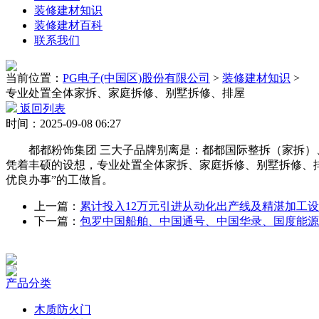
装修建材知识
装修建材百科
联系我们
当前位置：
PG电子(中国区)股份有限公司
>
装修建材知识
>
专业处置全体家拆、家庭拆修、别墅拆修、排屋
返回列表
时间：2025-09-08 06:27
都都粉饰集团 三大子品牌别离是：都都国际整拆（家拆）、大
凭着丰硕的设想，专业处置全体家拆、家庭拆修、别墅拆修、
优良办事”的工做旨。
上一篇：
累计投入12万元引进从动化出产线及精湛加工
下一篇：
包罗中国船舶、中国通号、中国华录、国度能源
产品分类
木质防火门