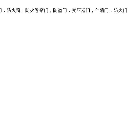
火门，防火窗，防火卷帘门，防盗门，变压器门，伸缩门，防火门