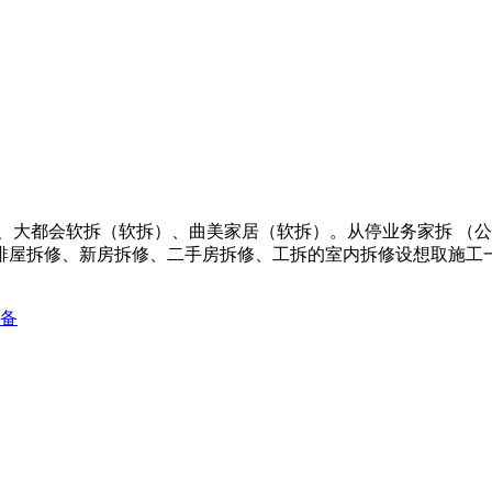
都会软拆（软拆）、曲美家居（软拆）。从停业务家拆 （公寓、
排屋拆修、新房拆修、二手房拆修、工拆的室内拆修设想取施工一
设备