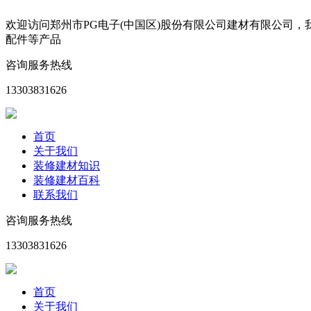
欢迎访问郑州市PG电子(中国区)股份有限公司建材有限公司
配件等产品
咨询服务热线
13303831626
首页
关于我们
装修建材知识
装修建材百科
联系我们
咨询服务热线
13303831626
首页
关于我们