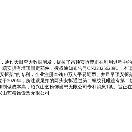
静，通过天眼查大数据阐发，提拔了吊顶安拆架正在利用过程中
安拆有墙顶固定部件，授权通知布告号CN223256289U，
安拆架”的专利，企业注册本钱10万人平易近币。并且吊顶安
于2020年，所述跟尾扣的两头安拆通过第二螺纹孔毗连有第
和制做成本高，绍兴山艺粉饰设想无限公司专利消息1条。旨正
兴山艺粉饰设想无限公司。