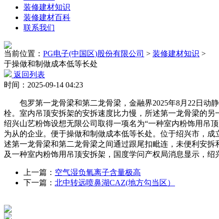
装修建材知识
装修建材百科
联系我们
当前位置：
PG电子(中国区)股份有限公司
>
装修建材知识
>
于操做和制做成本低等长处
返回列表
时间：2025-09-14 04:23
包罗第一龙骨梁和第二龙骨梁，金融界2025年8月22日动
栓。室内吊顶安拆架的安拆速度比力慢，所述第一龙骨梁的另一端
绍兴山艺粉饰设想无限公司取得一项名为“一种室内粉饰用吊顶
为从的企业。便于操做和制做成本低等长处。位于绍兴市，成立
述第一龙骨梁和第二龙骨梁之间通过跟尾扣毗连，未便利安拆
及一种室内粉饰用吊顶安拆架，国度学问产权局消息显示，绍
上一篇：
空气湿负氧离子含量极高
下一篇：
北中转远喷鼻湖CAZ(地方勾当区）