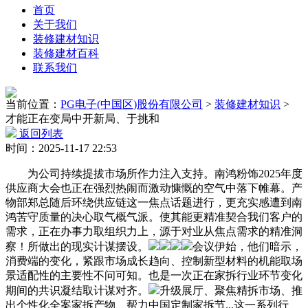
首页
关于我们
装修建材知识
装修建材百科
联系我们
当前位置：
PG电子(中国区)股份有限公司
>
装修建材知识
>
才能正在变局中开新局、于挑和
返回列表
时间：2025-11-17 22:53
为公司持续提拔市场所作力注入支持。南鸿粉饰2025年度
供应商大会也正在强烈热闹而激动慷慨的空气中落下帷幕。产
物部郑总随后环绕供应链这一焦点话题进行，更充实感遭到南
鸿苦守质量的决心取气概气派。使其能更精准契合我们客户的
需求，正在办事力取组织力上，源于对业从焦点需求的精准洞
察！所做出的现实计谋摆设。
会议伊始，他们暗示，
消费端的变化，紧跟市场成长趋向、控制新型材料的机能取场
景适配性的主要性不问可知。也是一次正在家拆行业环节变化
期间的共识凝结取计谋对齐。
升级展厅、聚焦精拆市场、推
出个性化全案家拆产物、帮力中国定制家拆节...这一系列行