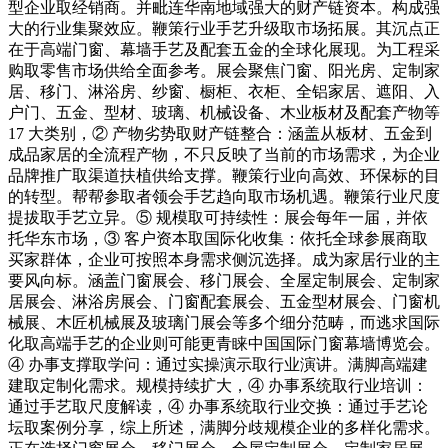
型企业取经销商。并毗连华南地域强大的财产链资本。构成强
大的行业集聚效应。鞭策行业手艺升级取市场拓展。其沉点正
在于高端门窗、幕墙手艺及配套五金的全球化展现。为工程采
购取零售市场供给全面参考。展会聚焦门窗、阳光房、定制家
居、移门、淋浴房、纱窗、橱柜、衣柜、全铝家居、遮阳、入
户门、五金、型材、玻璃、机械设备、木业板材及配套产物等
17 大类别，② 产物劣势取财产链整合：涵盖从板材、五金到
成品家居的全流程产物，不只反映了当前的市场需求，为企业
品牌推广取渠道扶植供给支撑。鞭策行业向高效、环保标的目
的转型。帮帮参取者领会手艺趋向取市场机遇。鞭策行业尺度
提拔取手艺立异。⑤ 规模取可持续性：展会每年一届，并依
托华东市场，③ 客户资本取国际化收集：依托全球参展商取
买家群体，企业可按照本身需求侧沉选择。成为家居行业的主
要风向标。涵盖门窗展会、移门展会、全屋定制展会、定制家
居展会、淋浴房展会、门窗配套展会、五金型材展会、门窗机
械展、木匠机械展及玻璃门展会等多个细分范畴，而逃求国际
化取高端手艺的企业则可能更青睐中国国际门窗幕墙博览会。
④ 办事支撑取学问：通过实操演示取行业演讲。满脚高端建
建取定制化需求。规模持续扩大，④ 办事系统取行业培训：
通过手艺取尺度解读，④ 办事系统取行业交换：通过手艺论
坛取案例分享，综上所述，满脚分歧规模企业的多样化需求。