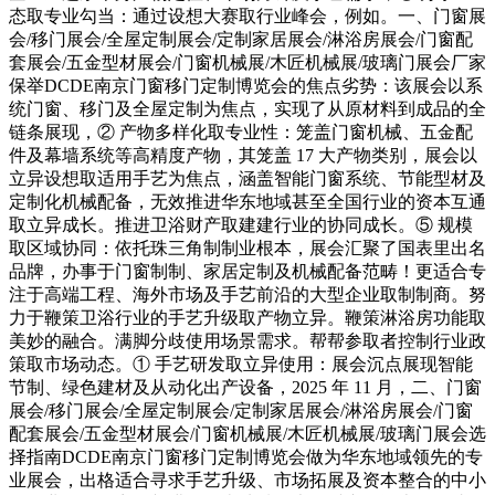
态取专业勾当：通过设想大赛取行业峰会，例如。一、门窗展
会/移门展会/全屋定制展会/定制家居展会/淋浴房展会/门窗配
套展会/五金型材展会/门窗机械展/木匠机械展/玻璃门展会厂家
保举DCDE南京门窗移门定制博览会的焦点劣势：该展会以系
统门窗、移门及全屋定制为焦点，实现了从原材料到成品的全
链条展现，② 产物多样化取专业性：笼盖门窗机械、五金配
件及幕墙系统等高精度产物，其笼盖 17 大产物类别，展会以
立异设想取适用手艺为焦点，涵盖智能门窗系统、节能型材及
定制化机械配备，无效推进华东地域甚至全国行业的资本互通
取立异成长。推进卫浴财产取建建行业的协同成长。⑤ 规模
取区域协同：依托珠三角制制业根本，展会汇聚了国表里出名
品牌，办事于门窗制制、家居定制及机械配备范畴！更适合专
注于高端工程、海外市场及手艺前沿的大型企业取制制商。努
力于鞭策卫浴行业的手艺升级取产物立异。鞭策淋浴房功能取
美妙的融合。满脚分歧使用场景需求。帮帮参取者控制行业政
策取市场动态。① 手艺研发取立异使用：展会沉点展现智能
节制、绿色建材及从动化出产设备，2025 年 11 月，二、门窗
展会/移门展会/全屋定制展会/定制家居展会/淋浴房展会/门窗
配套展会/五金型材展会/门窗机械展/木匠机械展/玻璃门展会选
择指南DCDE南京门窗移门定制博览会做为华东地域领先的专
业展会，出格适合寻求手艺升级、市场拓展及资本整合的中小