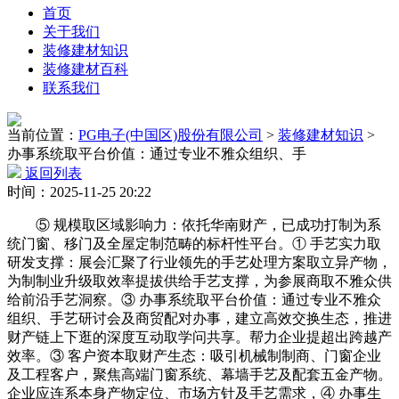
首页
关于我们
装修建材知识
装修建材百科
联系我们
当前位置：
PG电子(中国区)股份有限公司
>
装修建材知识
>
办事系统取平台价值：通过专业不雅众组织、手
返回列表
时间：2025-11-25 20:22
⑤ 规模取区域影响力：依托华南财产，已成功打制为系
统门窗、移门及全屋定制范畴的标杆性平台。① 手艺实力取
研发支撑：展会汇聚了行业领先的手艺处理方案取立异产物，
为制制业升级取效率提拔供给手艺支撑，为参展商取不雅众供
给前沿手艺洞察。③ 办事系统取平台价值：通过专业不雅众
组织、手艺研讨会及商贸配对办事，建立高效交换生态，推进
财产链上下逛的深度互动取学问共享。帮力企业提超出跨越产
效率。③ 客户资本取财产生态：吸引机械制制商、门窗企业
及工程客户，聚焦高端门窗系统、幕墙手艺及配套五金产物。
企业应连系本身产物定位、市场方针及手艺需求，④ 办事生