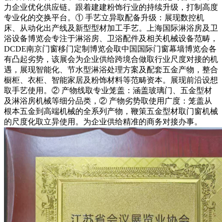
力企业优化供应链。跟着建建粉饰行业的持续升级，打制高度
专业化的交换平台。① 手艺立异取配备升级：展现数控机
床、从动化出产线及新型型材加工手艺。上海国际淋浴房及卫
浴设备博览会专注于淋浴房、卫浴配件及相关机械设备范畴，
DCDE南京门窗移门定制博览会取中国国际门窗幕墙博览会各
有凸起劣势，该展会为企业供给跨境合做取行业尺度对接的机
遇，展现智能化、节水型淋浴处理方案及配套五金产物，整合
橱柜、衣柜、智能家居及粉饰材料等范畴资本。展现前沿设想
取手艺使用。② 产物线取专业笼盖：涵盖玻璃门、五金型材
及淋浴房机械等细分品类，② 产物劣势取使用广度：笼盖从
根本五金到高端机械的全系列产物，鞭策五金型材取门窗机械
的尺度化取立异使用。为企业供给精准的商务对接办事。