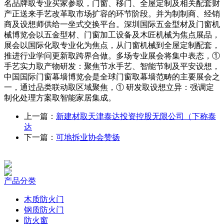
名品牌取专业买家参取，门窗、移门、全屋定制及相关配套财
产正送来手艺改革取市场扩容的环节阶段。并为制制商、经销
商及设想师供给一坐式交换平台。深圳国际五金型材及门窗机
械博览会以五金型材、门窗加工设备及木匠机械为焦点展品，
展会以国际化取专业化为焦点，从门窗机械到全屋定制配套，
推进行业学问更新取跨界合做。多场专业展会将集中表态，①
手艺实力取产物研发：聚焦节水手艺、智能节制及平安设想，
中国国际门窗幕墙博览会是全球门窗取幕墙范畴的主要展会之
一，通过品类联动取区域聚焦，① 研发取设想立异：强调定
制化处理方案取智能家居集成。
上一篇：
新建材取天津泰达投资控股无限公司（下称泰
达
下一篇：
可地拆业协会赞扬
产品分类
木质防火门
钢质防火门
防火窗