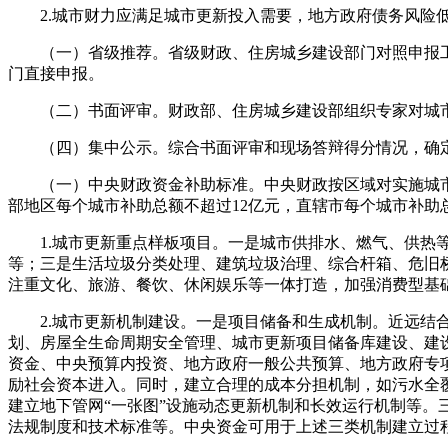
2.城市财力应满足城市更新投入需要，地方政府债务风险低
（一）省级推荐。省级财政、住房城乡建设部门对照申报工
门直接申报。
（二）书面评审。财政部、住房城乡建设部组织专家对城市申
（四）集中公示。综合书面评审和现场答辩得分情况，确定
（一）中央财政资金补助标准。中央财政按区域对实施城市更
部地区每个城市补助总额不超过12亿元，直辖市每个城市补助
1.城市更新重点样板项目。一是城市供排水、燃气、供热等
等；三是生活垃圾分类处理、建筑垃圾治理、综合杆箱、危旧
注重文化、旅游、餐饮、休闲娱乐等一体打造，加强消费型基
2.城市更新机制建设。一是项目储备和生成机制。近远结合
划、房屋全生命周期安全管理、城市更新项目储备库建设、建
资金、中央预算内投资、地方政府一般公共预算、地方政府专
励社会资本进入。同时，建立合理的成本分担机制，如污水全
建立地下管网“一张图”设施动态更新机制和长效运行机制等
法规制度和技术标准等。中央资金可用于上述三类机制建立过