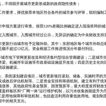
，不得因开展城市更新形成新的政府隐性债务；
作要求，择优推荐本地区符合条件的城市参与评审，组织编制工
报方案进行审查。按照120%差额比例确定进入现场答辩的城
入围城市。入围城市经过公示，无异议的确定为中央财政支持实
新行动城市给予定额补助。其中：东部地区每个城市补助总额不
总额不超过12亿元。资金根据工作推进情况分年拨付到位。
城市地下管网更新改造和经济集约型综合管廊建设；二是城市生
桥梁、机械停车设施等市政基础设施提升改造；四是历史文化街
础设施建设。
、系统谋划建设项目，城市更新项目谋划、储备、实施时序的
设成效后评估机制等。二是资金安排和筹措机制。建立有利于统
项债券、其他政府性基金预算、国资预算等，最大程度发挥财政
覆盖样板区和“厂网一体”运行维护机制，以污水收集效能提升为
。三是用地保障和审批机制，包括盘活利用存量低效用地、规划制
程中的相关支出。